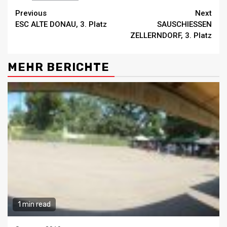
Continue
Previous
Next
ESC ALTE DONAU, 3. Platz
SAUSCHIESSEN
Reading
ZELLERNDORF, 3. Platz
MEHR BERICHTE
1 min read