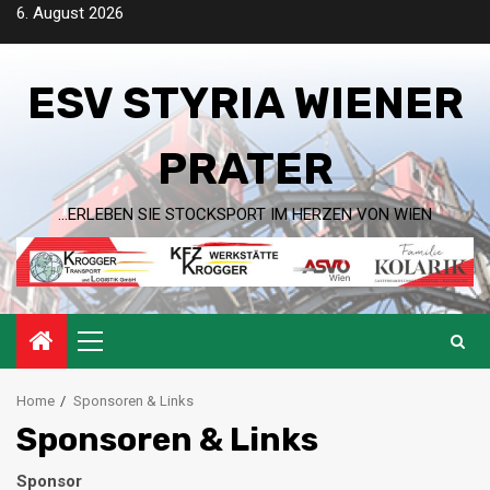
Skip
6. August 2026
to
content
ESV STYRIA WIENER
PRATER
…ERLEBEN SIE STOCKSPORT IM HERZEN VON WIEN
Primary
Menu
Home
Sponsoren & Links
Sponsoren & Links
Sponsor