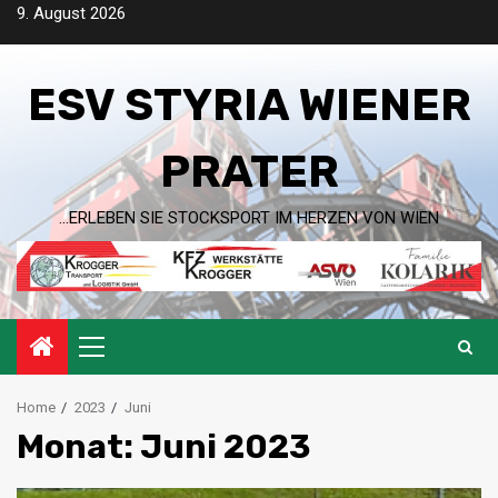
Skip
9. August 2026
to
content
ESV STYRIA WIENER
PRATER
…ERLEBEN SIE STOCKSPORT IM HERZEN VON WIEN
Primary
Menu
Home
2023
Juni
Monat:
Juni 2023