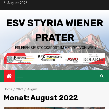
Skip
6. August 2026
to
content
ESV STYRIA WIENER
PRATER
…ERLEBEN SIE STOCKSPORT IM HERZEN VON WIEN
Primary
Menu
Home
2022
August
Monat:
August 2022