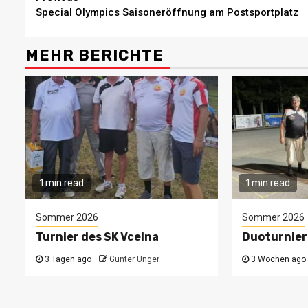
Continue
Special Olympics Saisoneröffnung am Postsportplatz
Reading
MEHR BERICHTE
1 min read
1 min read
Sommer 2026
Sommer 2026
Turnier des SK Vcelna
Duoturnier
3 Tagen ago
Günter Unger
3 Wochen ago