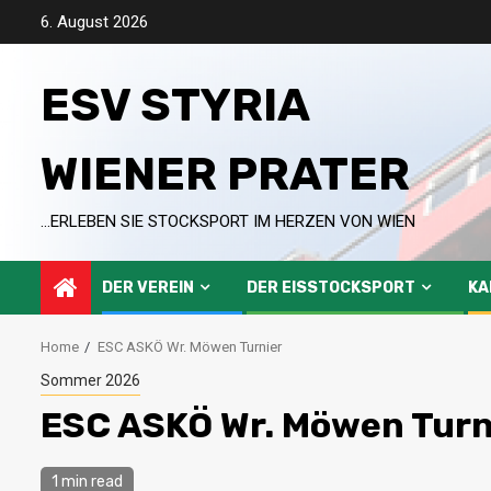
Skip
6. August 2026
to
content
ESV STYRIA
WIENER PRATER
…ERLEBEN SIE STOCKSPORT IM HERZEN VON WIEN
DER VEREIN
DER EISSTOCKSPORT
KA
Home
ESC ASKÖ Wr. Möwen Turnier
Sommer 2026
ESC ASKÖ Wr. Möwen Turn
1 min read