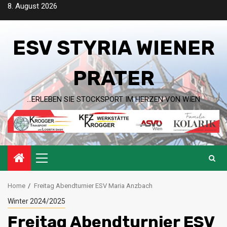
Skip
8. August 2026
to
content
ESV STYRIA WIENER
PRATER
…ERLEBEN SIE STOCKSPORT IM HERZEN VON WIEN
Primary
Menu
Home
Freitag Abendturnier ESV Maria Anzbach
Winter 2024/2025
Freitag Abendturnier ESV