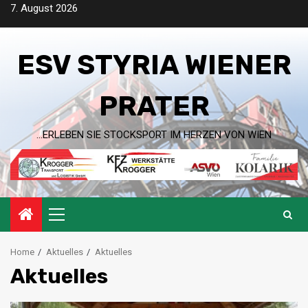
Skip
7. August 2026
to
content
ESV STYRIA WIENER
PRATER
…ERLEBEN SIE STOCKSPORT IM HERZEN VON WIEN
Primary
Menu
Home
Aktuelles
Aktuelles
Aktuelles