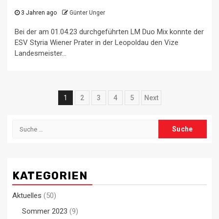
3 Jahren ago
Günter Unger
Bei der am 01.04.23 durchgeführten LM Duo Mix konnte der
ESV Styria Wiener Prater in der Leopoldau den Vize
Landesmeister...
Beitrags-
1
2
3
4
5
Next
Navigation
Suche
nach:
KATEGORIEN
Aktuelles
(50)
Sommer 2023
(9)