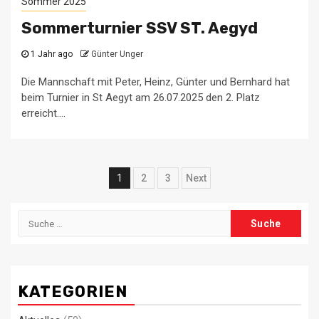
Sommer 2025
Sommerturnier SSV ST. Aegyd
1 Jahr ago
Günter Unger
Die Mannschaft mit Peter, Heinz, Günter und Bernhard hat
beim Turnier in St Aegyt am 26.07.2025 den 2. Platz
erreicht....
Beitrags-
1
2
3
Next
Navigation
Suche
nach:
KATEGORIEN